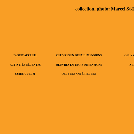
collection, photo: Marcel St-
PAGE D'ACCUEIL
OEUVRES EN DEUX DIMENSIONS
OEUVR
ACTIVITÉS RÉCENTES
OEUVRES EN TROIS DIMENSIONS
AL
CURRICULUM
OEUVRES ANTÉRIEURES