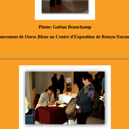
Photo: Gaëtan Beauchamp
ancement de
Ourse Bleue
au Centre d'Exposition de Rouyn-Nora