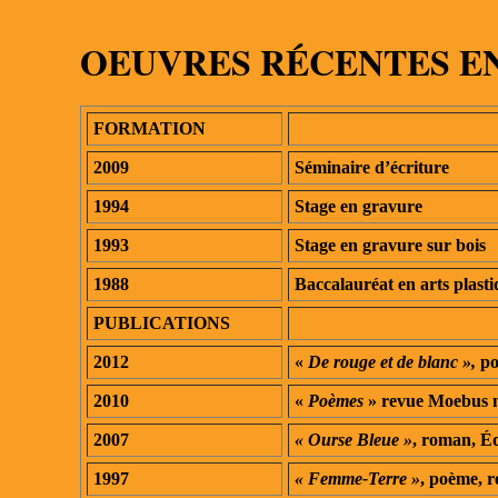
OEUVRES RÉCENTES E
FORMATION
2009
Séminaire d’écriture
1994
Stage en gravure
1993
Stage en gravure sur bois
1988
Baccalauréat en arts plasti
PUBLICATIONS
2012
«
De rouge et de blanc »,
po
2010
«
Poèmes
» revue Moebus n
2007
« Ourse Bleue »
, roman, Éd
1997
« Femme-Terre »
, poème, r