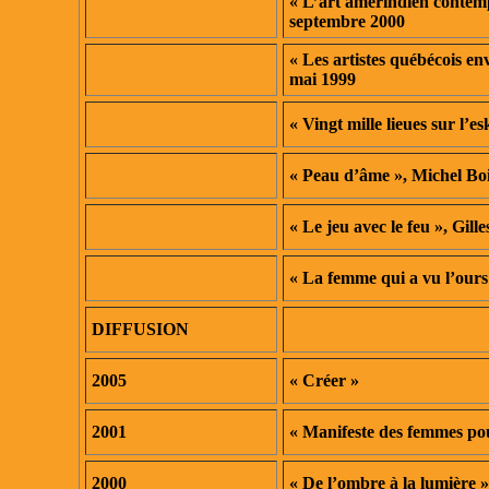
« L’art amérindien contemp
septembre 2000
« Les artistes québécois env
mai 1999
« Vingt mille lieues sur l’e
« Peau d’âme », Michel
Boi
« Le jeu avec le feu »,
Gill
« La femme qui a vu l’ours
DIFFUSION
2005
« Créer »
2001
« Manifeste des femmes pou
2000
« De l’ombre à la lumière »