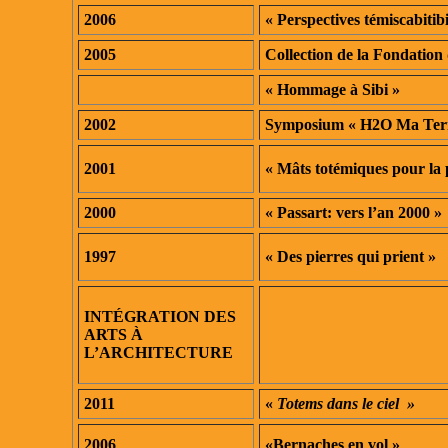
2006
« Perspectives témiscabitib
2005
Collection de la Fondatio
« Hommage à Sibi »
2002
Symposium « H2O Ma Ter
2001
« Mâts totémiques pour la 
2000
« Passart: vers l’an 2000 »
1997
« Des pierres qui prient »
INTÉGRATION DES
ARTS
À
L’ARCHITECTURE
2011
«
Totems dans le ciel »
2006
«Bernaches en vol »